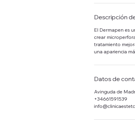
Descripción de
El Dermapen es un
crear microperfora
tratamiento mejora
una apariencia más
Datos de cont
Avinguda de Madri
+34661591539
info@clinicaestetc