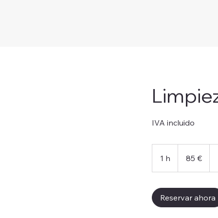
Limpie
IVA incluido
85
euros
1 h
1
85 €
Reservar ahora